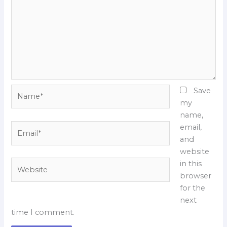
Name*
Save
my
name,
Email*
email,
and
website
Website
in this
browser
for the
next
time I comment.