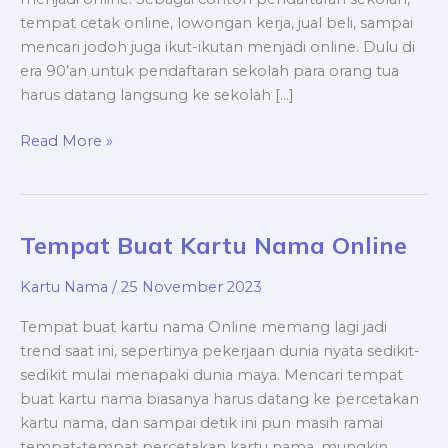
tempat cetak online, lowongan kerja, jual beli, sampai
mencari jodoh juga ikut-ikutan menjadi online. Dulu di
era 90’an untuk pendaftaran sekolah para orang tua
harus datang langsung ke sekolah […]
Read More »
Tempat Buat Kartu Nama Online
Tempat
Buat
Kartu Nama
/
25 November 2023
Kartu
Nama
Tempat buat kartu nama Online memang lagi jadi
Online
trend saat ini, sepertinya pekerjaan dunia nyata sedikit-
sedikit mulai menapaki dunia maya. Mencari tempat
buat kartu nama biasanya harus datang ke percetakan
kartu nama, dan sampai detik ini pun masih ramai
tempat-tempat percetakan kartu nama, mungkin