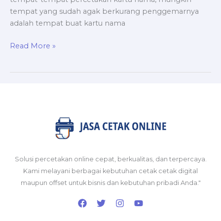
tempat yang sudah agak berkurang penggemarnya
adalah tempat buat kartu nama
Read More »
Solusi percetakan online cepat, berkualitas, dan terpercaya.
Kami melayani berbagai kebutuhan cetak cetak digital
maupun offset untuk bisnis dan kebutuhan pribadi Anda."