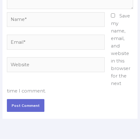
Name*
Save
my
name,
Email*
email,
and
website
Website
in this
browser
for the
next
time I comment.