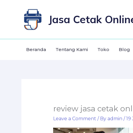
Skip
to
Jasa Cetak Onlin
content
Beranda
Tentang Kami
Toko
Blog
review jasa cetak onl
Leave a Comment
/ By
admin
/
19