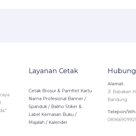
Layanan Cetak
Hubung
Alamat:
Cetak Brosur & Pamflet Kartu
Jl. Babakan H
caya.
Nama Profesional Banner /
Bandung
l
Spanduk / Baliho Stiker &
da."
Telepon/Wh
Label Kemasan Buku /
0896690992
Majalah / Kalender