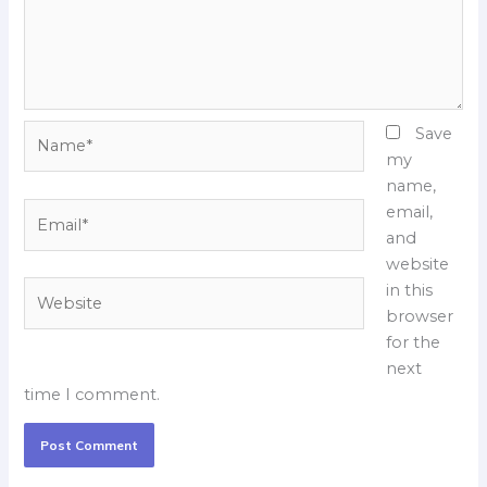
Name*
Save
my
name,
Email*
email,
and
website
Website
in this
browser
for the
next
time I comment.