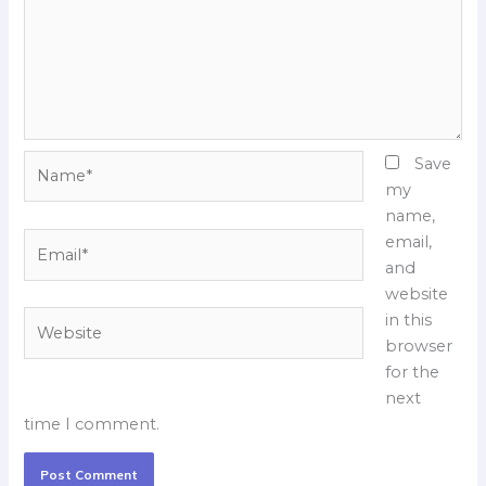
Name*
Save
my
name,
Email*
email,
and
website
Website
in this
browser
for the
next
time I comment.