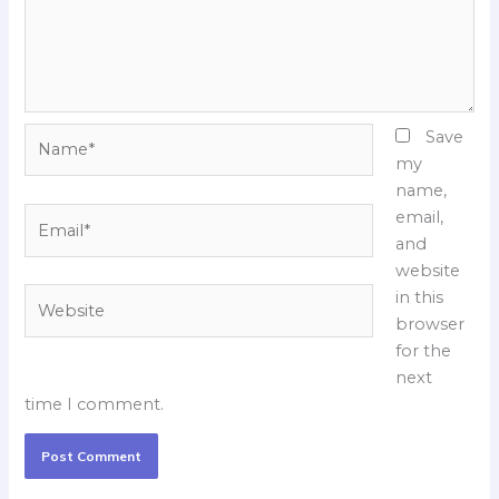
Name*
Save
my
name,
Email*
email,
and
website
Website
in this
browser
for the
next
time I comment.