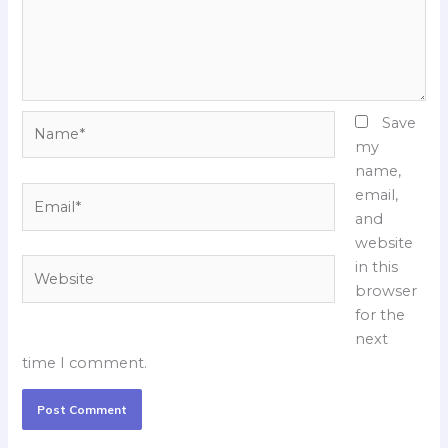
Name*
Save
my
name,
Email*
email,
and
website
Website
in this
browser
for the
next
time I comment.