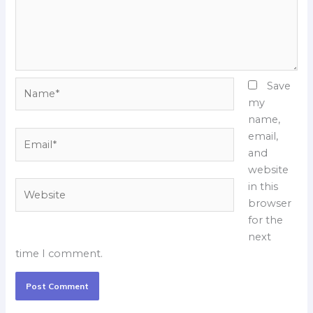
Name*
Save
my
name,
Email*
email,
and
website
Website
in this
browser
for the
next
time I comment.