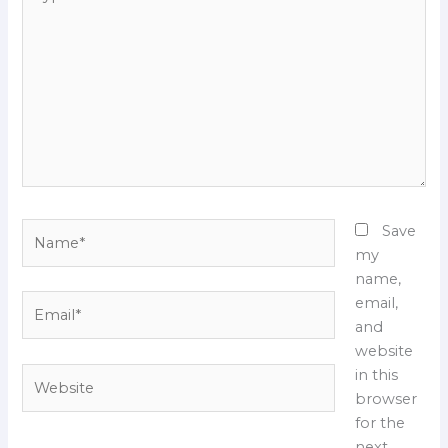
here..
Name*
Save
my
name,
Email*
email,
and
website
Website
in this
browser
for the
next