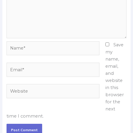
Name*
Save
my
name,
Email*
email,
and
website
Website
in this
browser
for the
next
time I comment.