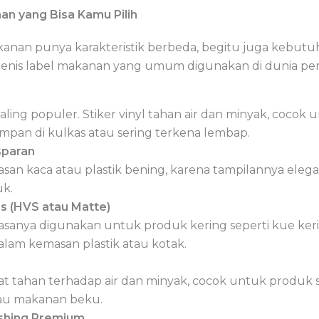
an yang Bisa Kamu Pilih
anan punya karakteristik berbeda, begitu juga kebutuh
jenis label makanan yang umum digunakan di dunia pe
 paling populer. Stiker vinyl tahan air dan minyak, cocok
mpan di kulkas atau sering terkena lembap.
sparan
an kaca atau plastik bening, karena tampilannya elega
uk.
as (HVS atau Matte)
iasanya digunakan untuk produk kering seperti kue keri
lam kemasan plastik atau kotak.
ngat tahan terhadap air dan minyak, cocok untuk produk 
tau makanan beku.
ishing Premium