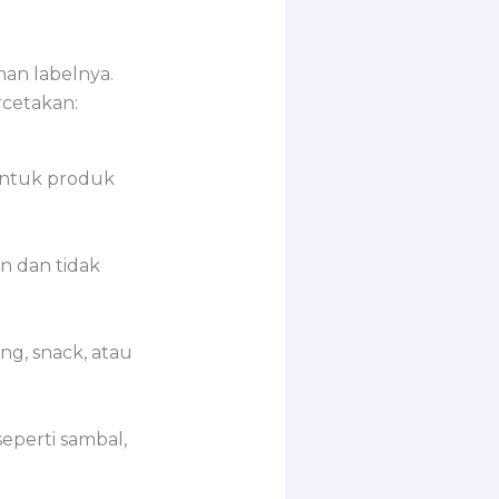
an labelnya.
rcetakan:
 untuk produk
n dan tidak
ng, snack, atau
seperti sambal,