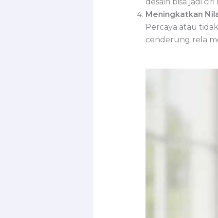
desain bisa jadi 
Meningkatkan Nila
Percaya atau tida
cenderung rela me