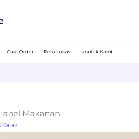
e
Cara Order
Peta Lokasi
Kontak Kami
 Label Makanan
/
Cetak