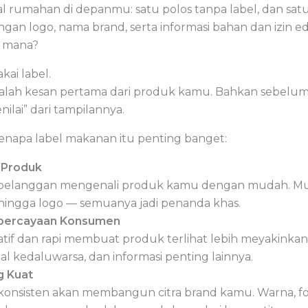
 rumahan di depanmu: satu polos tanpa label, dan satu
gan logo, nama brand, serta informasi bahan dan izin e
g mana?
kai label.
lah kesan pertama dari produk kamu. Bahkan sebelum 
lai” dari tampilannya.
enapa label makanan itu penting banget:
 Produk
elanggan mengenali produk kamu dengan mudah. Mul
, hingga logo — semuanya jadi penanda khas.
percayaan Konsumen
atif dan rapi membuat produk terlihat lebih meyakinkan
l kedaluwarsa, dan informasi penting lainnya.
g Kuat
 konsisten akan membangun citra brand kamu. Warna, fo