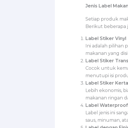
Jenis Label Makan
Setiap produk mak
Berikut beberapa 
Label Stiker Vinyl
Ini adalah pilihan
makanan yang disi
Label Stiker Tran
Cocok untuk kemas
menutupi isi prod
Label Stiker Kert
Lebih ekonomis, b
makanan ringan da
Label Waterproof
Label jenis ini sa
saus, minuman, a
Label dengan Fin