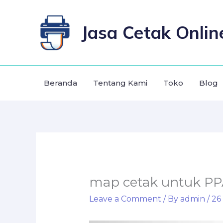
Skip
to
Jasa Cetak Onlin
content
Beranda
Tentang Kami
Toko
Blog
map cetak untuk P
Leave a Comment
/ By
admin
/
26