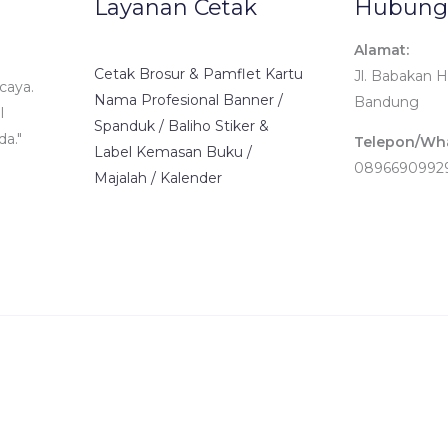
Layanan Cetak
Hubung
Alamat:
Cetak Brosur & Pamflet Kartu
Jl. Babakan H
caya.
Nama Profesional Banner /
Bandung
l
Spanduk / Baliho Stiker &
da."
Telepon/Wh
Label Kemasan Buku /
0896690992
Majalah / Kalender