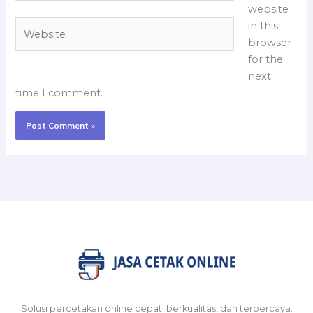
website
Website
in this
browser
for the
next
time I comment.
Solusi percetakan online cepat, berkualitas, dan terpercaya.