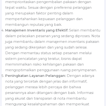
memprioritaskan pengembalian pakaian dengan
tepat waktu. Sesuai dengan preferensi pelanggan
yang merupakan faktor penting dalam
mempertahankan kepuasan pelanggan dan
membangun reputasi yang baik.
Manajemen Inventaris yang Efektif:
Selain membantu
dalam pelacakan pesanan yang sedang diproses. Nota
juga membantu dalam manajemen inventaris pakaian
yang sedang dikerjakan dan yang sudah selesai.
Dengan memantau status setiap pesanan melalui
sistem pencatatan yang teratur, bisnis dapat
meminimalkan risiko kehilangan pakaian dan
mengoptimalkan penggunaan ruang penyimpanan.
Peningkatan Layanan Pelanggan:
Dengan adanya
nota yang tercetak dengan jelas dan informatif,
pelanggan merasa lebih percaya diri bahwa
pesanannya akan ditangani dengan baik. Informasi
yang akurat dan transparan di nota membantu
mengurangi kesalahpahaman dan memperkuat