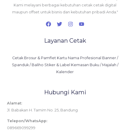
Kami melayani berbagai kebutuhan cetak cetak digital
maupun offset untuk bisnis dan kebutuhan pribadi Anda."
Layanan Cetak
Cetak Brosur & Pamflet Kartu Nama Profesional Banner /
Spanduk / Baliho Stiker & Label Kemasan Buku / Majalah /
Kalender
Hubungi Kami
Alamat:
Jl. Babakan H. Tamim No. 25, Bandung
Telepon/WhatsApp:
089669099299