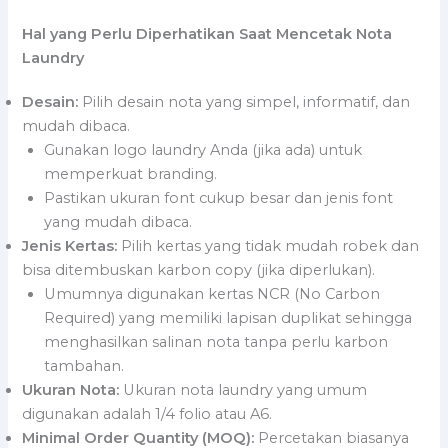
Hal yang Perlu Diperhatikan Saat Mencetak Nota
Laundry
Desain:
Pilih desain nota yang simpel, informatif, dan
mudah dibaca.
Gunakan logo laundry Anda (jika ada) untuk
memperkuat branding.
Pastikan ukuran font cukup besar dan jenis font
yang mudah dibaca.
Jenis Kertas:
Pilih kertas yang tidak mudah robek dan
bisa ditembuskan karbon copy (jika diperlukan).
Umumnya digunakan kertas NCR (No Carbon
Required) yang memiliki lapisan duplikat sehingga
menghasilkan salinan nota tanpa perlu karbon
tambahan.
Ukuran Nota:
Ukuran nota laundry yang umum
digunakan adalah 1/4 folio atau A6.
Minimal Order Quantity (MOQ):
Percetakan biasanya