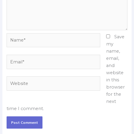
Name*
Save
my
name,
Email*
email,
and
website
Website
in this
browser
for the
next
time I comment.