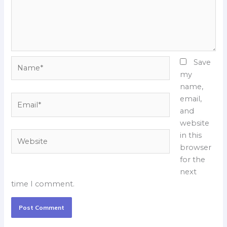
Name*
Save
my
name,
Email*
email,
and
website
Website
in this
browser
for the
next
time I comment.