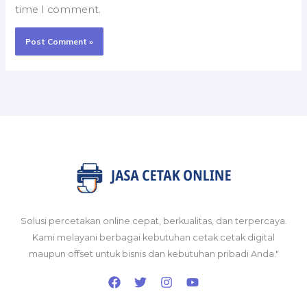
time I comment.
Solusi percetakan online cepat, berkualitas, dan terpercaya.
Kami melayani berbagai kebutuhan cetak cetak digital
maupun offset untuk bisnis dan kebutuhan pribadi Anda."