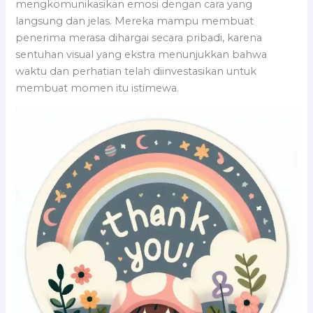
mengkomunikasikan emosi dengan cara yang
langsung dan jelas. Mereka mampu membuat
penerima merasa dihargai secara pribadi, karena
sentuhan visual yang ekstra menunjukkan bahwa
waktu dan perhatian telah diinvestasikan untuk
membuat momen itu istimewa.