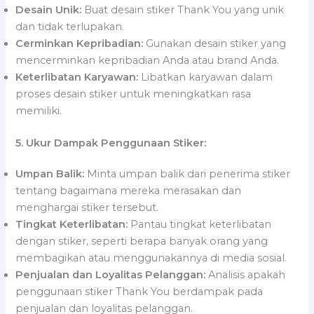
Desain Unik:
Buat desain stiker Thank You yang unik
dan tidak terlupakan.
Cerminkan Kepribadian:
Gunakan desain stiker yang
mencerminkan kepribadian Anda atau brand Anda.
Keterlibatan Karyawan:
Libatkan karyawan dalam
proses desain stiker untuk meningkatkan rasa
memiliki.
5. Ukur Dampak Penggunaan Stiker:
Umpan Balik:
Minta umpan balik dari penerima stiker
tentang bagaimana mereka merasakan dan
menghargai stiker tersebut.
Tingkat Keterlibatan:
Pantau tingkat keterlibatan
dengan stiker, seperti berapa banyak orang yang
membagikan atau menggunakannya di media sosial.
Penjualan dan Loyalitas Pelanggan:
Analisis apakah
penggunaan stiker Thank You berdampak pada
penjualan dan loyalitas pelanggan.