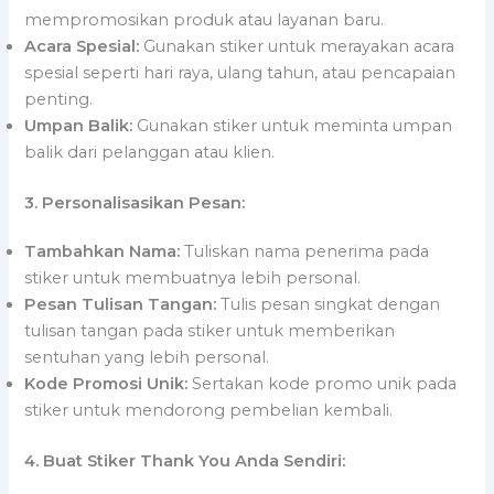
mempromosikan produk atau layanan baru.
Acara Spesial:
Gunakan stiker untuk merayakan acara
spesial seperti hari raya, ulang tahun, atau pencapaian
penting.
Umpan Balik:
Gunakan stiker untuk meminta umpan
balik dari pelanggan atau klien.
3. Personalisasikan Pesan:
Tambahkan Nama:
Tuliskan nama penerima pada
stiker untuk membuatnya lebih personal.
Pesan Tulisan Tangan:
Tulis pesan singkat dengan
tulisan tangan pada stiker untuk memberikan
sentuhan yang lebih personal.
Kode Promosi Unik:
Sertakan kode promo unik pada
stiker untuk mendorong pembelian kembali.
4. Buat Stiker Thank You Anda Sendiri: