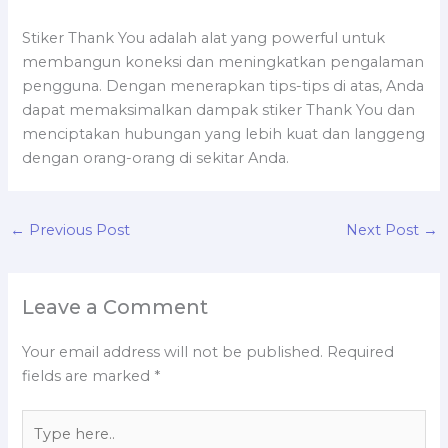
Stiker Thank You adalah alat yang powerful untuk
membangun koneksi dan meningkatkan pengalaman
pengguna. Dengan menerapkan tips-tips di atas, Anda
dapat memaksimalkan dampak stiker Thank You dan
menciptakan hubungan yang lebih kuat dan langgeng
dengan orang-orang di sekitar Anda.
←
Previous Post
Next Post
→
Leave a Comment
Your email address will not be published.
Required
fields are marked
*
Type
here..