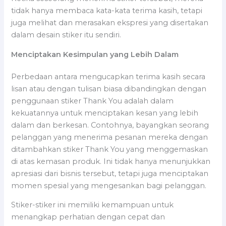
tidak hanya membaca kata-kata terima kasih, tetapi
juga melihat dan merasakan ekspresi yang disertakan
dalam desain stiker itu sendiri.
Menciptakan Kesimpulan yang Lebih Dalam
Perbedaan antara mengucapkan terima kasih secara
lisan atau dengan tulisan biasa dibandingkan dengan
penggunaan stiker Thank You adalah dalam
kekuatannya untuk menciptakan kesan yang lebih
dalam dan berkesan. Contohnya, bayangkan seorang
pelanggan yang menerima pesanan mereka dengan
ditambahkan stiker Thank You yang menggemaskan
di atas kemasan produk. Ini tidak hanya menunjukkan
apresiasi dari bisnis tersebut, tetapi juga menciptakan
momen spesial yang mengesankan bagi pelanggan.
Stiker-stiker ini memiliki kemampuan untuk
menangkap perhatian dengan cepat dan