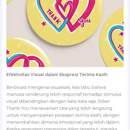
Efektivitas Visual dalam Ekspresi Terima Kasih
Berbicara mengenai visualisasi, kita tahu bahwa
manusia cenderung lebih responsif terhadap stimulus
visual dibandingkan dengan kata-kata saja. Stiker
Thank You menawarkan cara yang lebih langsung
untuk menyampaikan perasaan terima kasih, dengan
menambahkan dimensi emosional yang lebih dalam.
Ketika seseorang menerima stiker tersebut, mereka