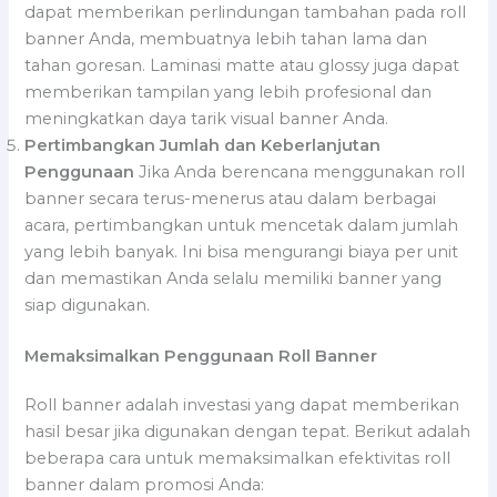
dapat memberikan perlindungan tambahan pada roll
banner Anda, membuatnya lebih tahan lama dan
tahan goresan. Laminasi matte atau glossy juga dapat
memberikan tampilan yang lebih profesional dan
meningkatkan daya tarik visual banner Anda.
Pertimbangkan Jumlah dan Keberlanjutan
Penggunaan
Jika Anda berencana menggunakan roll
banner secara terus-menerus atau dalam berbagai
acara, pertimbangkan untuk mencetak dalam jumlah
yang lebih banyak. Ini bisa mengurangi biaya per unit
dan memastikan Anda selalu memiliki banner yang
siap digunakan.
Memaksimalkan Penggunaan Roll Banner
Roll banner adalah investasi yang dapat memberikan
hasil besar jika digunakan dengan tepat. Berikut adalah
beberapa cara untuk memaksimalkan efektivitas roll
banner dalam promosi Anda: