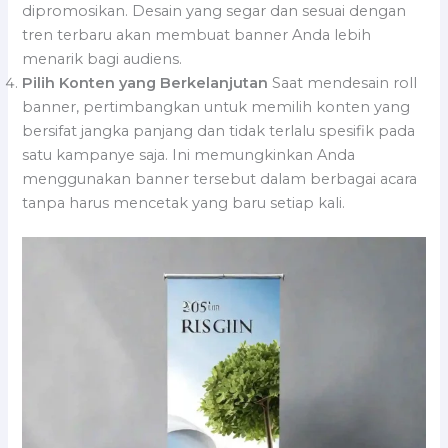
dipromosikan. Desain yang segar dan sesuai dengan
tren terbaru akan membuat banner Anda lebih
menarik bagi audiens.
Pilih Konten yang Berkelanjutan
Saat mendesain roll
banner, pertimbangkan untuk memilih konten yang
bersifat jangka panjang dan tidak terlalu spesifik pada
satu kampanye saja. Ini memungkinkan Anda
menggunakan banner tersebut dalam berbagai acara
tanpa harus mencetak yang baru setiap kali.