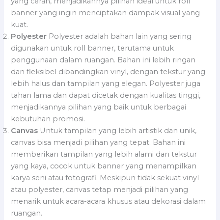
yang cerah, menjadikannya pilihan ideal untuk roll
banner yang ingin menciptakan dampak visual yang
kuat.
Polyester
Polyester adalah bahan lain yang sering
digunakan untuk roll banner, terutama untuk
penggunaan dalam ruangan. Bahan ini lebih ringan
dan fleksibel dibandingkan vinyl, dengan tekstur yang
lebih halus dan tampilan yang elegan. Polyester juga
tahan lama dan dapat dicetak dengan kualitas tinggi,
menjadikannya pilihan yang baik untuk berbagai
kebutuhan promosi.
Canvas
Untuk tampilan yang lebih artistik dan unik,
canvas bisa menjadi pilihan yang tepat. Bahan ini
memberikan tampilan yang lebih alami dan tekstur
yang kaya, cocok untuk banner yang menampilkan
karya seni atau fotografi. Meskipun tidak sekuat vinyl
atau polyester, canvas tetap menjadi pilihan yang
menarik untuk acara-acara khusus atau dekorasi dalam
ruangan.