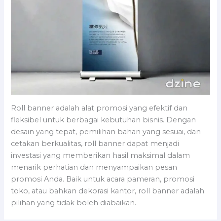
Roll banner adalah alat promosi yang efektif dan
fleksibel untuk berbagai kebutuhan bisnis. Dengan
desain yang tepat, pemilihan bahan yang sesuai, dan
cetakan berkualitas, roll banner dapat menjadi
investasi yang memberikan hasil maksimal dalam
menarik perhatian dan menyampaikan pesan
promosi Anda. Baik untuk acara pameran, promosi
toko, atau bahkan dekorasi kantor, roll banner adalah
pilihan yang tidak boleh diabaikan.