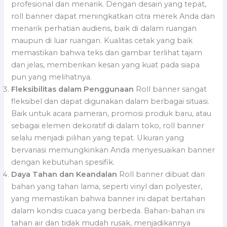
profesional dan menarik. Dengan desain yang tepat,
roll banner dapat meningkatkan citra merek Anda dan
menarik perhatian audiens, baik di dalam ruangan
maupun di luar ruangan. Kualitas cetak yang baik
memastikan bahwa teks dan gambar terlihat tajam
dan jelas, memberikan kesan yang kuat pada siapa
pun yang melihatnya.
Fleksibilitas dalam Penggunaan
Roll banner sangat
fleksibel dan dapat digunakan dalam berbagai situasi.
Baik untuk acara pameran, promosi produk baru, atau
sebagai elemen dekoratif di dalam toko, roll banner
selalu menjadi pilihan yang tepat. Ukuran yang
bervariasi memungkinkan Anda menyesuaikan banner
dengan kebutuhan spesifik.
Daya Tahan dan Keandalan
Roll banner dibuat dari
bahan yang tahan lama, seperti vinyl dan polyester,
yang memastikan bahwa banner ini dapat bertahan
dalam kondisi cuaca yang berbeda. Bahan-bahan ini
tahan air dan tidak mudah rusak, menjadikannya