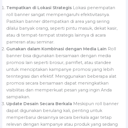
Tempatkan di Lokasi Strategis
Lokasi penempatan
roll banner sangat mempengaruhi efektivitasnya.
Pastikan banner ditempatkan di area yang sering
dilalui banyak orang, seperti pintu masuk, dekat kasir,
atau di tempat-tempat strategis lainnya di acara
pameran atau seminar.
Gunakan dalam Kombinasi dengan Media Lain
Roll
banner bisa digunakan bersamaan dengan media
promosi lain seperti brosur, pamflet, atau standee
untuk menciptakan kampanye promosi yang lebih
terintegrasi dan efektif. Menggunakan beberapa alat
promosi secara bersamaan dapat meningkatkan
visibilitas dan memperkuat pesan yang ingin Anda
sampaikan.
Update Desain Secara Berkala
Meskipun roll banner
dapat digunakan berulang kali, penting untuk
memperbarui desainnya secara berkala agar tetap
relevan dengan kampanye atau produk yang sedang