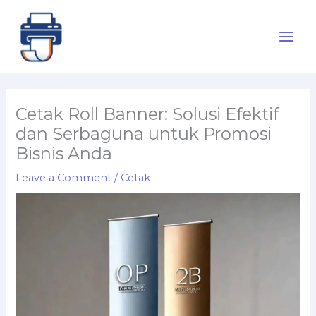
Skip
to
content
Cetak Roll Banner: Solusi Efektif
dan Serbaguna untuk Promosi
Bisnis Anda
Leave a Comment
/
Cetak