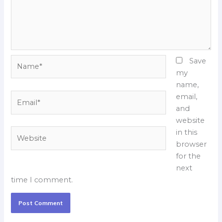
Name*
Save
my
name,
Email*
email,
and
website
Website
in this
browser
for the
next
time I comment.