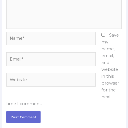
Name*
Save
my
name,
Email*
email,
and
website
Website
in this
browser
for the
next
time I comment.